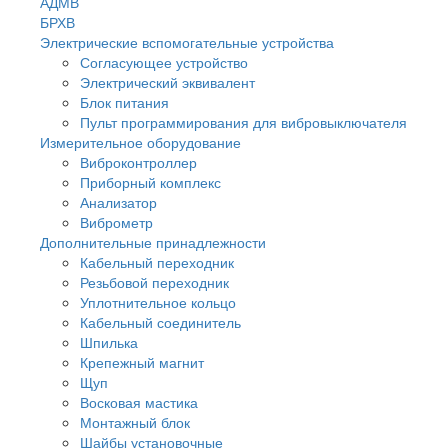
АДМВ
БРХВ
Электрические вспомогательные устройства
Согласующее устройство
Электрический эквивалент
Блок питания
Пульт программирования для вибровыключателя
Измерительное оборудование
Виброконтроллер
Приборный комплекс
Анализатор
Виброметр
Дополнительные принадлежности
Кабельный переходник
Резьбовой переходник
Уплотнительное кольцо
Кабельный соединитель
Шпилька
Крепежный магнит
Щуп
Восковая мастика
Монтажный блок
Шайбы установочные