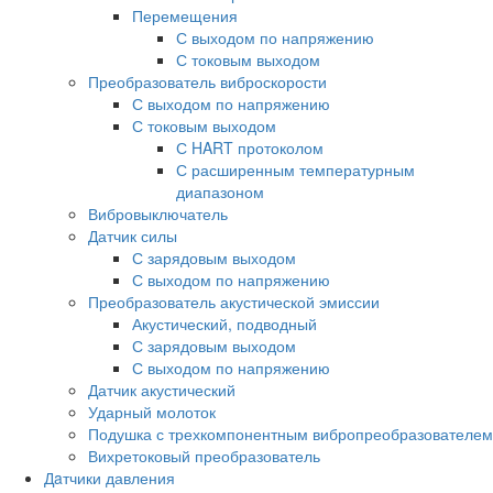
Перемещения
С выходом по напряжению
С токовым выходом
Преобразователь виброскорости
С выходом по напряжению
С токовым выходом
С HART протоколом
С расширенным температурным
диапазоном
Вибровыключатель
Датчик силы
С зарядовым выходом
С выходом по напряжению
Преобразователь акустической эмиссии
Акустический, подводный
С зарядовым выходом
С выходом по напряжению
Датчик акустический
Ударный молоток
Подушка с трехкомпонентным вибропреобразователем
Вихретоковый преобразователь
Дaтчики давления