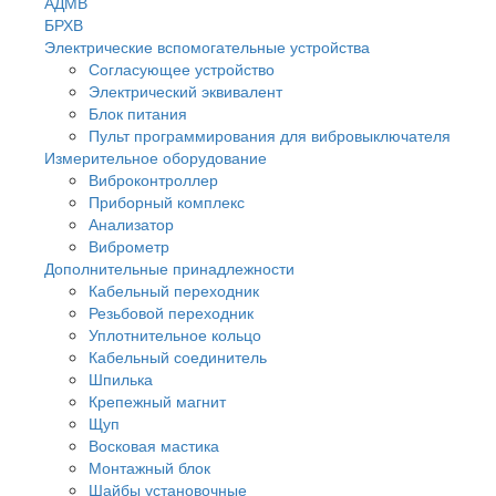
АДМВ
БРХВ
Электрические вспомогательные устройства
Согласующее устройство
Электрический эквивалент
Блок питания
Пульт программирования для вибровыключателя
Измерительное оборудование
Виброконтроллер
Приборный комплекс
Анализатор
Виброметр
Дополнительные принадлежности
Кабельный переходник
Резьбовой переходник
Уплотнительное кольцо
Кабельный соединитель
Шпилька
Крепежный магнит
Щуп
Восковая мастика
Монтажный блок
Шайбы установочные