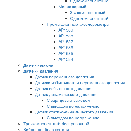
Однокомпонентные
Миниатюрный
3-x компонентный
Однокомпонентный
Промышленные акселерометры
AP1589
AP1588
AP1587
AP1586
AP1585
AP1584
Датчик наклона
Датчики давления
Датчик переменного давления
Датчики избыточного и переменного давления
Датчик избыточного давления
Датчик динамического давления
С зарядовым выходом
С выходом по напряжению
Датчик статико-динамического давления
С выходом по напряжению
Трехкомпонентный беспроводной
Вибропреобразователи