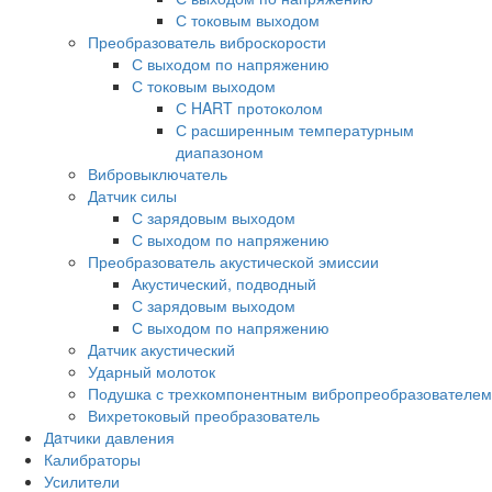
С токовым выходом
Преобразователь виброскорости
С выходом по напряжению
С токовым выходом
С HART протоколом
С расширенным температурным
диапазоном
Вибровыключатель
Датчик силы
С зарядовым выходом
С выходом по напряжению
Преобразователь акустической эмиссии
Акустический, подводный
С зарядовым выходом
С выходом по напряжению
Датчик акустический
Ударный молоток
Подушка с трехкомпонентным вибропреобразователем
Вихретоковый преобразователь
Дaтчики давления
Калибраторы
Усилители