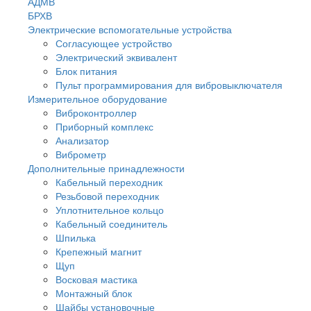
АДМВ
БРХВ
Электрические вспомогательные устройства
Согласующее устройство
Электрический эквивалент
Блок питания
Пульт программирования для вибровыключателя
Измерительное оборудование
Виброконтроллер
Приборный комплекс
Анализатор
Виброметр
Дополнительные принадлежности
Кабельный переходник
Резьбовой переходник
Уплотнительное кольцо
Кабельный соединитель
Шпилька
Крепежный магнит
Щуп
Восковая мастика
Монтажный блок
Шайбы установочные