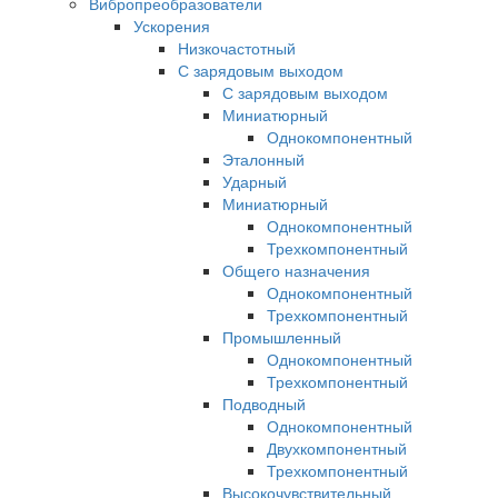
Вибропреобразователи
Ускорения
Низкочастотный
С зарядовым выходом
С зарядовым выходом
Миниатюрный
Однокомпонентный
Эталонный
Ударный
Миниатюрный
Однокомпонентный
Трехкомпонентный
Общего назначения
Однокомпонентный
Трехкомпонентный
Промышленный
Однокомпонентный
Трехкомпонентный
Подводный
Однокомпонентный
Двухкомпонентный
Трехкомпонентный
Высокочувствительный