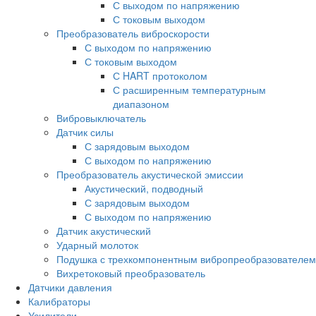
С выходом по напряжению
С токовым выходом
Преобразователь виброскорости
С выходом по напряжению
С токовым выходом
С HART протоколом
С расширенным температурным
диапазоном
Вибровыключатель
Датчик силы
С зарядовым выходом
С выходом по напряжению
Преобразователь акустической эмиссии
Акустический, подводный
С зарядовым выходом
С выходом по напряжению
Датчик акустический
Ударный молоток
Подушка с трехкомпонентным вибропреобразователем
Вихретоковый преобразователь
Дaтчики давления
Калибраторы
Усилители