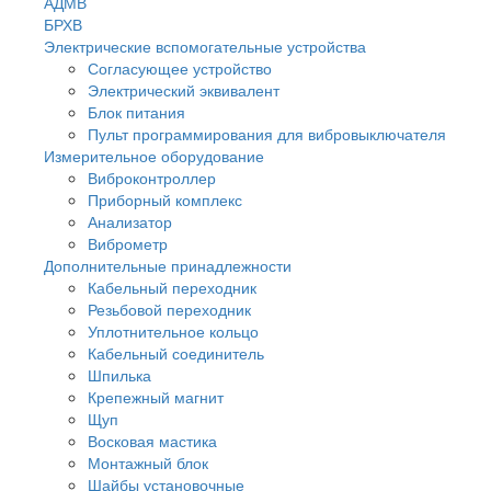
АДМВ
БРХВ
Электрические вспомогательные устройства
Согласующее устройство
Электрический эквивалент
Блок питания
Пульт программирования для вибровыключателя
Измерительное оборудование
Виброконтроллер
Приборный комплекс
Анализатор
Виброметр
Дополнительные принадлежности
Кабельный переходник
Резьбовой переходник
Уплотнительное кольцо
Кабельный соединитель
Шпилька
Крепежный магнит
Щуп
Восковая мастика
Монтажный блок
Шайбы установочные