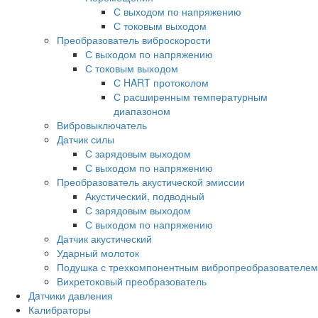
С выходом по напряжению
С токовым выходом
Преобразователь виброскорости
С выходом по напряжению
С токовым выходом
С HART протоколом
С расширенным температурным
диапазоном
Вибровыключатель
Датчик силы
С зарядовым выходом
С выходом по напряжению
Преобразователь акустической эмиссии
Акустический, подводный
С зарядовым выходом
С выходом по напряжению
Датчик акустический
Ударный молоток
Подушка с трехкомпонентным вибропреобразователем
Вихретоковый преобразователь
Дaтчики давления
Калибраторы