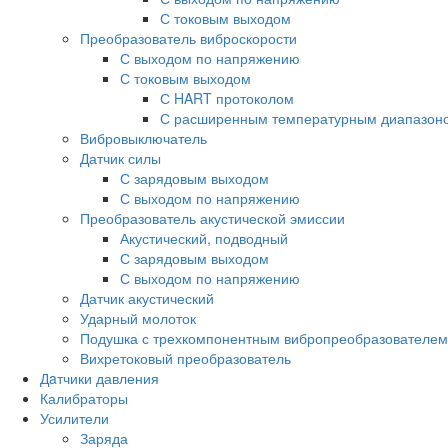
С токовым выходом
Преобразователь виброскорости
С выходом по напряжению
С токовым выходом
С HART протоколом
С расширенным температурным диапазон
Вибровыключатель
Датчик силы
С зарядовым выходом
С выходом по напряжению
Преобразователь акустической эмиссии
Акустический, подводный
С зарядовым выходом
С выходом по напряжению
Датчик акустический
Ударный молоток
Подушка с трехкомпонентным вибропреобразователем
Вихретоковый преобразователь
Дaтчики давления
Калибраторы
Усилители
Заряда