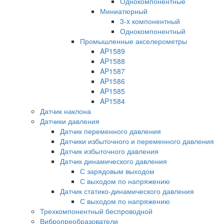
Однокомпонентные
Миниатюрный
3-x компонентный
Однокомпонентный
Промышленные акселерометры
AP1589
AP1588
AP1587
AP1586
AP1585
AP1584
Датчик наклона
Датчики давления
Датчик переменного давления
Датчики избыточного и переменного давления
Датчик избыточного давления
Датчик динамического давления
С зарядовым выходом
С выходом по напряжению
Датчик статико-динамического давления
С выходом по напряжению
Трехкомпонентный беспроводной
Вибропреобразователи