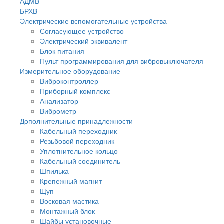
АДМВ
БРХВ
Электрические вспомогательные устройства
Согласующее устройство
Электрический эквивалент
Блок питания
Пульт программирования для вибровыключателя
Измерительное оборудование
Виброконтроллер
Приборный комплекс
Анализатор
Виброметр
Дополнительные принадлежности
Кабельный переходник
Резьбовой переходник
Уплотнительное кольцо
Кабельный соединитель
Шпилька
Крепежный магнит
Щуп
Восковая мастика
Монтажный блок
Шайбы установочные