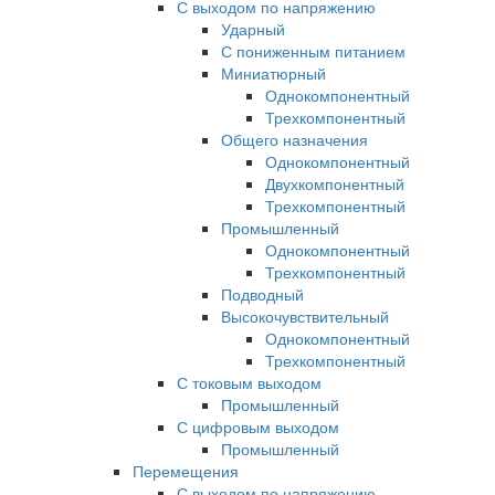
С выходом по напряжению
Ударный
С пониженным питанием
Миниатюрный
Однокомпонентный
Трехкомпонентный
Общего назначения
Однокомпонентный
Двухкомпонентный
Трехкомпонентный
Промышленный
Однокомпонентный
Трехкомпонентный
Подводный
Высокочувствительный
Однокомпонентный
Трехкомпонентный
С токовым выходом
Промышленный
С цифровым выходом
Промышленный
Перемещения
С выходом по напряжению