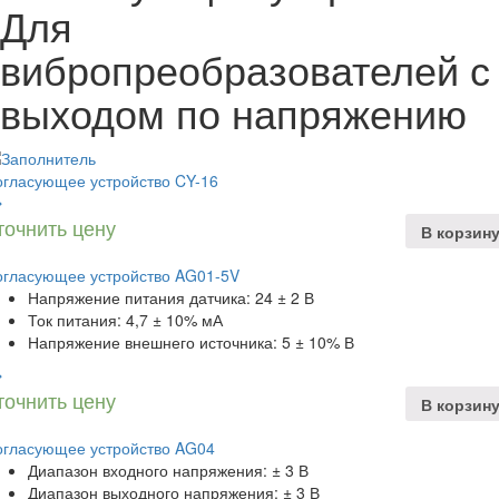
Для
вибропреобразователей с
выходом по напряжению
огласующее устройство CY-16
точнить цену
В корзин
огласующее устройство AG01-5V
Напряжение питания датчика: 24 ± 2 В
Ток питания: 4,7 ± 10% мА
Напряжение внешнего источника: 5 ± 10% В
точнить цену
В корзин
огласующее устройство AG04
Диапазон входного напряжения: ± 3 В
Диапазон выходного напряжения: ± 3 В