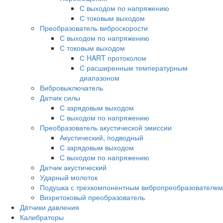
С выходом по напряжению
С токовым выходом
Преобразователь виброскорости
С выходом по напряжению
С токовым выходом
С HART протоколом
С расширенным температурным
диапазоном
Вибровыключатель
Датчик силы
С зарядовым выходом
С выходом по напряжению
Преобразователь акустической эмиссии
Акустический, подводный
С зарядовым выходом
С выходом по напряжению
Датчик акустический
Ударный молоток
Подушка с трехкомпонентным вибропреобразователем
Вихретоковый преобразователь
Дaтчики давления
Калибраторы