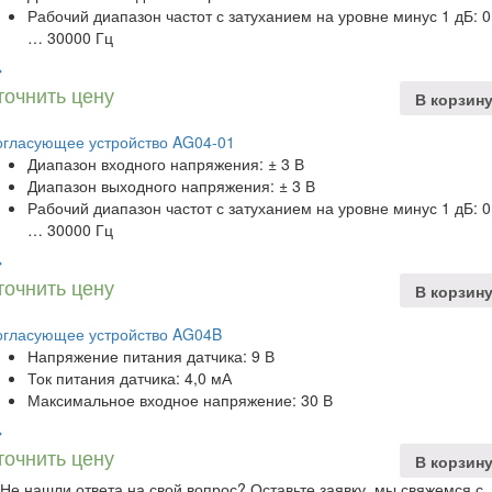
Рабочий диапазон частот с затуханием на уровне минус 1 дБ: 0
… 30000 Гц
точнить цену
В корзин
огласующее устройство AG04-01
Диапазон входного напряжения: ± 3 В
Диапазон выходного напряжения: ± 3 В
Рабочий диапазон частот с затуханием на уровне минус 1 дБ: 0
… 30000 Гц
точнить цену
В корзин
огласующее устройство AG04B
Напряжение питания датчика: 9 В
Ток питания датчика: 4,0 мА
Максимальное входное напряжение: 30 В
точнить цену
В корзин
Не нашли ответа на свой вопрос? Оставьте заявку, мы свяжемся с