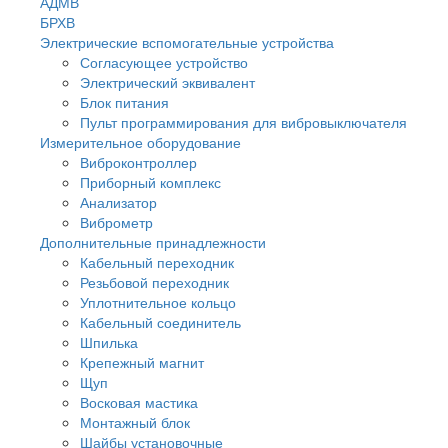
АДМВ
БРХВ
Электрические вспомогательные устройства
Согласующее устройство
Электрический эквивалент
Блок питания
Пульт программирования для вибровыключателя
Измерительное оборудование
Виброконтроллер
Приборный комплекс
Анализатор
Виброметр
Дополнительные принадлежности
Кабельный переходник
Резьбовой переходник
Уплотнительное кольцо
Кабельный соединитель
Шпилька
Крепежный магнит
Щуп
Восковая мастика
Монтажный блок
Шайбы установочные