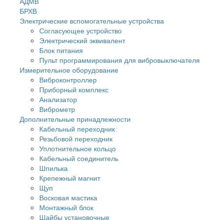
АДМВ
БРХВ
Электрические вспомогательные устройства
Согласующее устройство
Электрический эквивалент
Блок питания
Пульт программирования для вибровыключателя
Измерительное оборудование
Виброконтроллер
Приборный комплекс
Анализатор
Виброметр
Дополнительные принадлежности
Кабельный переходник
Резьбовой переходник
Уплотнительное кольцо
Кабельный соединитель
Шпилька
Крепежный магнит
Щуп
Восковая мастика
Монтажный блок
Шайбы установочные