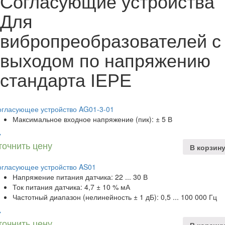
Согласующие устройства
Для
вибропреобразователей с
выходом по напряжению
стандарта ІЕРЕ
огласующее устройство AG01-3-01
Максимальное входное напряжение (пик): ± 5 В
точнить цену
В корзин
огласующее устройство AS01
Напряжение питания датчика: 22 ... 30 В
Ток питания датчика: 4,7 ± 10 % мА
Частотный диапазон (нелинейность ± 1 дБ): 0,5 ... 100 000 Гц
точнить цену
В корзин