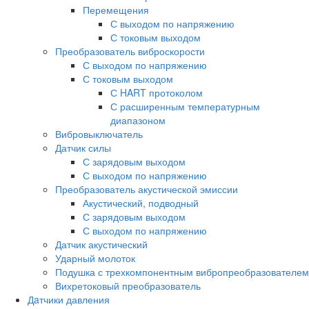
Перемещения
С выходом по напряжению
С токовым выходом
Преобразователь виброскорости
С выходом по напряжению
С токовым выходом
С HART протоколом
С расширенным температурным
диапазоном
Вибровыключатель
Датчик силы
С зарядовым выходом
С выходом по напряжению
Преобразователь акустической эмиссии
Акустический, подводный
С зарядовым выходом
С выходом по напряжению
Датчик акустический
Ударный молоток
Подушка с трехкомпонентным вибропреобразователем
Вихретоковый преобразователь
Дaтчики давления