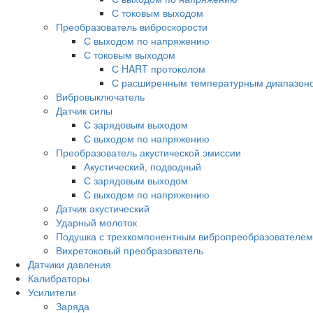
С токовым выходом
Преобразователь виброскорости
С выходом по напряжению
С токовым выходом
С HART протоколом
С расширенным температурным диапазон
Вибровыключатель
Датчик силы
С зарядовым выходом
С выходом по напряжению
Преобразователь акустической эмиссии
Акустический, подводный
С зарядовым выходом
С выходом по напряжению
Датчик акустический
Ударный молоток
Подушка с трехкомпонентным вибропреобразователем
Вихретоковый преобразователь
Дaтчики давления
Калибраторы
Усилители
Заряда