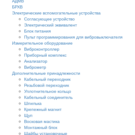
АДМВ
БРХВ
Электрические вспомогательные устройства
Согласующее устройство
Электрический эквивалент
Блок питания
Пульт программирования для вибровыключателя
Измерительное оборудование
Виброконтроллер
Приборный комплекс
Анализатор
Виброметр
Дополнительные принадлежности
Кабельный переходник
Резьбовой переходник
Уплотнительное кольцо
Кабельный соединитель
Шпилька
Крепежный магнит
Щуп
Восковая мастика
Монтажный блок
Шайбы установочные