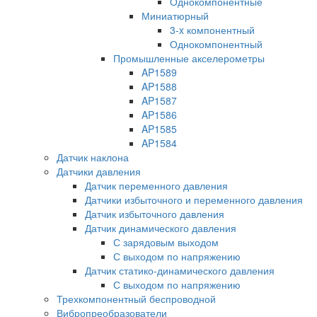
Однокомпонентные
Миниатюрный
3-x компонентный
Однокомпонентный
Промышленные акселерометры
AP1589
AP1588
AP1587
AP1586
AP1585
AP1584
Датчик наклона
Датчики давления
Датчик переменного давления
Датчики избыточного и переменного давления
Датчик избыточного давления
Датчик динамического давления
С зарядовым выходом
С выходом по напряжению
Датчик статико-динамического давления
С выходом по напряжению
Трехкомпонентный беспроводной
Вибропреобразователи