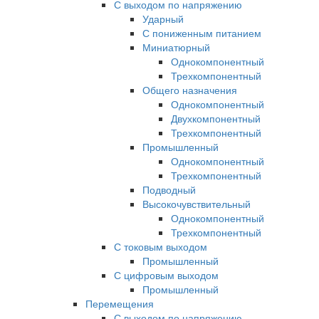
С выходом по напряжению
Ударный
С пониженным питанием
Миниатюрный
Однокомпонентный
Трехкомпонентный
Общего назначения
Однокомпонентный
Двухкомпонентный
Трехкомпонентный
Промышленный
Однокомпонентный
Трехкомпонентный
Подводный
Высокочувствительный
Однокомпонентный
Трехкомпонентный
С токовым выходом
Промышленный
С цифровым выходом
Промышленный
Перемещения
С выходом по напряжению