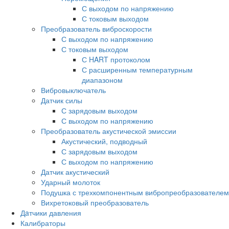
С выходом по напряжению
С токовым выходом
Преобразователь виброскорости
С выходом по напряжению
С токовым выходом
С HART протоколом
С расширенным температурным
диапазоном
Вибровыключатель
Датчик силы
С зарядовым выходом
С выходом по напряжению
Преобразователь акустической эмиссии
Акустический, подводный
С зарядовым выходом
С выходом по напряжению
Датчик акустический
Ударный молоток
Подушка с трехкомпонентным вибропреобразователем
Вихретоковый преобразователь
Дaтчики давления
Калибраторы