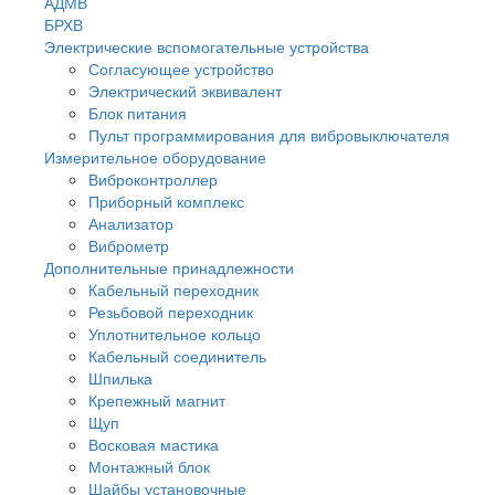
АДМВ
БРХВ
Электрические вспомогательные устройства
Согласующее устройство
Электрический эквивалент
Блок питания
Пульт программирования для вибровыключателя
Измерительное оборудование
Виброконтроллер
Приборный комплекс
Анализатор
Виброметр
Дополнительные принадлежности
Кабельный переходник
Резьбовой переходник
Уплотнительное кольцо
Кабельный соединитель
Шпилька
Крепежный магнит
Щуп
Восковая мастика
Монтажный блок
Шайбы установочные