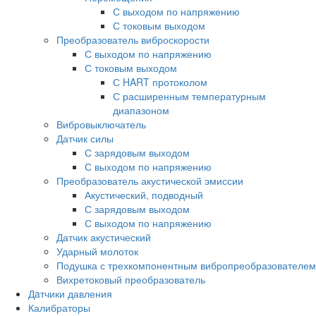
С выходом по напряжению
С токовым выходом
Преобразователь виброскорости
С выходом по напряжению
С токовым выходом
С HART протоколом
С расширенным температурным
диапазоном
Вибровыключатель
Датчик силы
С зарядовым выходом
С выходом по напряжению
Преобразователь акустической эмиссии
Акустический, подводный
С зарядовым выходом
С выходом по напряжению
Датчик акустический
Ударный молоток
Подушка с трехкомпонентным вибропреобразователем
Вихретоковый преобразователь
Дaтчики давления
Калибраторы