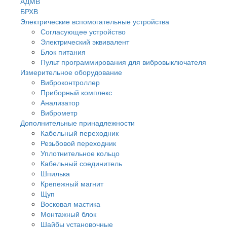
АДМВ
БРХВ
Электрические вспомогательные устройства
Согласующее устройство
Электрический эквивалент
Блок питания
Пульт программирования для вибровыключателя
Измерительное оборудование
Виброконтроллер
Приборный комплекс
Анализатор
Виброметр
Дополнительные принадлежности
Кабельный переходник
Резьбовой переходник
Уплотнительное кольцо
Кабельный соединитель
Шпилька
Крепежный магнит
Щуп
Восковая мастика
Монтажный блок
Шайбы установочные