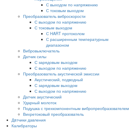
С выходом по напряжению
С токовым выходом
Преобразователь виброскорости
С выходом по напряжению
С токовым выходом
С HART протоколом
С расширенным температурным
диапазоном
Вибровыключатель
Датчик силы
С зарядовым выходом
С выходом по напряжению
Преобразователь акустической эмиссии
Акустический, подводный
С зарядовым выходом
С выходом по напряжению
Датчик акустический
Ударный молоток
Подушка с трехкомпонентным вибропреобразователем
Вихретоковый преобразователь
Дaтчики давления
Калибраторы