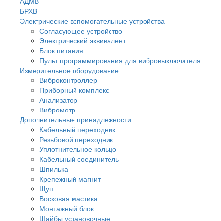
АДМВ
БРХВ
Электрические вспомогательные устройства
Согласующее устройство
Электрический эквивалент
Блок питания
Пульт программирования для вибровыключателя
Измерительное оборудование
Виброконтроллер
Приборный комплекс
Анализатор
Виброметр
Дополнительные принадлежности
Кабельный переходник
Резьбовой переходник
Уплотнительное кольцо
Кабельный соединитель
Шпилька
Крепежный магнит
Щуп
Восковая мастика
Монтажный блок
Шайбы установочные