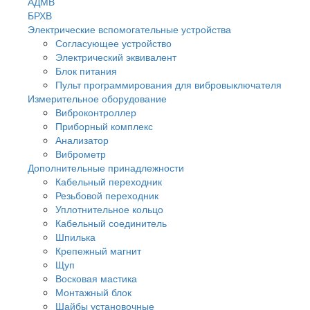
АДМВ
БРХВ
Электрические вспомогательные устройства
Согласующее устройство
Электрический эквивалент
Блок питания
Пульт программирования для вибровыключателя
Измерительное оборудование
Виброконтроллер
Приборный комплекс
Анализатор
Виброметр
Дополнительные принадлежности
Кабельный переходник
Резьбовой переходник
Уплотнительное кольцо
Кабельный соединитель
Шпилька
Крепежный магнит
Щуп
Восковая мастика
Монтажный блок
Шайбы установочные