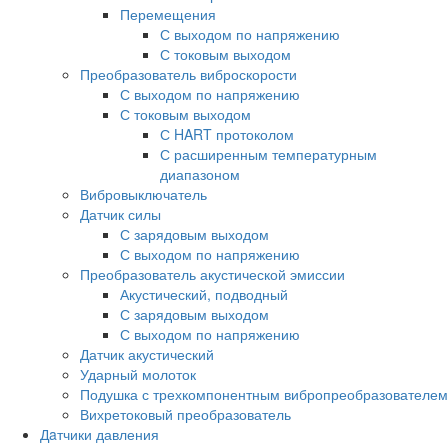
Перемещения
С выходом по напряжению
С токовым выходом
Преобразователь виброскорости
С выходом по напряжению
С токовым выходом
С HART протоколом
С расширенным температурным
диапазоном
Вибровыключатель
Датчик силы
С зарядовым выходом
С выходом по напряжению
Преобразователь акустической эмиссии
Акустический, подводный
С зарядовым выходом
С выходом по напряжению
Датчик акустический
Ударный молоток
Подушка с трехкомпонентным вибропреобразователем
Вихретоковый преобразователь
Дaтчики давления