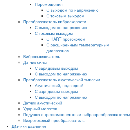
Перемещения
С выходом по напряжению
С токовым выходом
Преобразователь виброскорости
С выходом по напряжению
С токовым выходом
С HART протоколом
С расширенным температурным
диапазоном
Вибровыключатель
Датчик силы
С зарядовым выходом
С выходом по напряжению
Преобразователь акустической эмиссии
Акустический, подводный
С зарядовым выходом
С выходом по напряжению
Датчик акустический
Ударный молоток
Подушка с трехкомпонентным вибропреобразователем
Вихретоковый преобразователь
Дaтчики давления