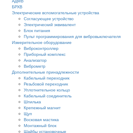
АДМВ
БРХВ
Электрические вспомогательные устройства
Согласующее устройство
Электрический эквивалент
Блок питания
Пульт программирования для вибровыключателя
Измерительное оборудование
Виброконтроллер
Приборный комплекс
Анализатор
Виброметр
Дополнительные принадлежности
Кабельный переходник
Резьбовой переходник
Уплотнительное кольцо
Кабельный соединитель
Шпилька
Крепежный магнит
Щуп
Восковая мастика
Монтажный блок
Шайбы установочные