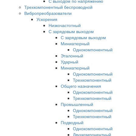
С выходом по напряжению
Трехкомпонентный беспроводной
Вибропреобразователи
Ускорения
Низкочастотный
С зарядовым выходом
С зарядовым выходом
Миниатюрный
Однокомпонентный
Эталонный
Ударный
Миниатюрный
Однокомпонентный
Трехкомпонентный
Общего назначения
Однокомпонентный
Трехкомпонентный
Промышленный
Однокомпонентный
Трехкомпонентный
Подводный
Однокомпонентный
Двухкомпонентный