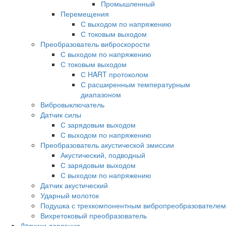
Промышленный
Перемещения
С выходом по напряжению
С токовым выходом
Преобразователь виброскорости
С выходом по напряжению
С токовым выходом
С HART протоколом
С расширенным температурным
диапазоном
Вибровыключатель
Датчик силы
С зарядовым выходом
С выходом по напряжению
Преобразователь акустической эмиссии
Акустический, подводный
С зарядовым выходом
С выходом по напряжению
Датчик акустический
Ударный молоток
Подушка с трехкомпонентным вибропреобразователем
Вихретоковый преобразователь
Дaтчики давления