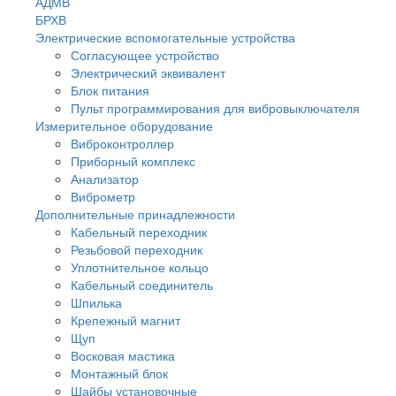
АДМВ
БРХВ
Электрические вспомогательные устройства
Согласующее устройство
Электрический эквивалент
Блок питания
Пульт программирования для вибровыключателя
Измерительное оборудование
Виброконтроллер
Приборный комплекс
Анализатор
Виброметр
Дополнительные принадлежности
Кабельный переходник
Резьбовой переходник
Уплотнительное кольцо
Кабельный соединитель
Шпилька
Крепежный магнит
Щуп
Восковая мастика
Монтажный блок
Шайбы установочные