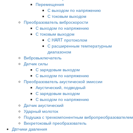
Перемещения
С выходом по напряжению
С токовым выходом
Преобразователь виброскорости
С выходом по напряжению
С токовым выходом
С HART протоколом
С расширенным температурным
диапазоном
Вибровыключатель
Датчик силы
С зарядовым выходом
С выходом по напряжению
Преобразователь акустической эмиссии
Акустический, подводный
С зарядовым выходом
С выходом по напряжению
Датчик акустический
Ударный молоток
Подушка с трехкомпонентным вибропреобразователем
Вихретоковый преобразователь
Дaтчики давления