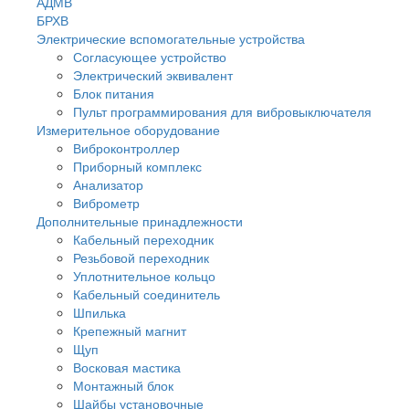
АДМВ
БРХВ
Электрические вспомогательные устройства
Согласующее устройство
Электрический эквивалент
Блок питания
Пульт программирования для вибровыключателя
Измерительное оборудование
Виброконтроллер
Приборный комплекс
Анализатор
Виброметр
Дополнительные принадлежности
Кабельный переходник
Резьбовой переходник
Уплотнительное кольцо
Кабельный соединитель
Шпилька
Крепежный магнит
Щуп
Восковая мастика
Монтажный блок
Шайбы установочные