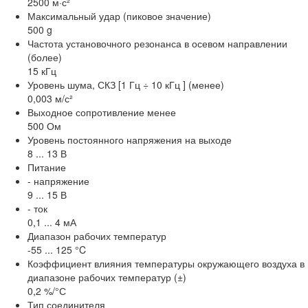
2500 м·с²
Максимальный удар (пиковое значение)
500 g
Частота установочного резонанса в осевом направлении
(более)
15 кГц
Уровень шума, СКЗ [1 Гц ÷ 10 кГц ] (менее)
0,003 м/с²
Выходное сопротивление менее
500 Ом
Уровень постоянного напряжения на выходе
8 ... 13 В
Питание
- напряжение
9 ... 15 В
- ток
0,1 ... 4 мА
Диапазон рабочих температур
-55 ... 125 °C
Коэффициент влияния температуры окружающего воздуха в
диапазоне рабочих температур (±)
0,2 %/°С
Тип соединителя