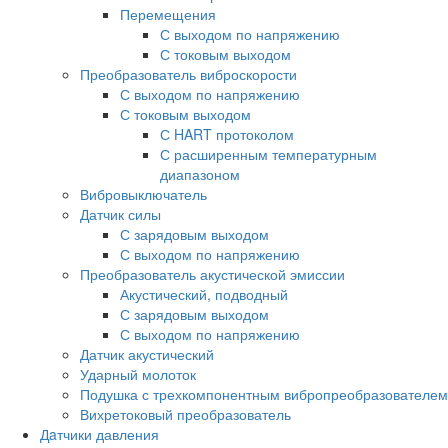
Перемещения
С выходом по напряжению
С токовым выходом
Преобразователь виброскорости
С выходом по напряжению
С токовым выходом
С HART протоколом
С расширенным температурным
диапазоном
Вибровыключатель
Датчик силы
С зарядовым выходом
С выходом по напряжению
Преобразователь акустической эмиссии
Акустический, подводный
С зарядовым выходом
С выходом по напряжению
Датчик акустический
Ударный молоток
Подушка с трехкомпонентным вибропреобразователем
Вихретоковый преобразователь
Дaтчики давления