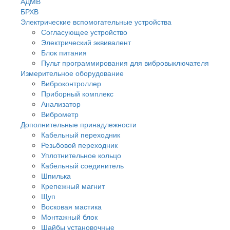
АДМВ
БРХВ
Электрические вспомогательные устройства
Согласующее устройство
Электрический эквивалент
Блок питания
Пульт программирования для вибровыключателя
Измерительное оборудование
Виброконтроллер
Приборный комплекс
Анализатор
Виброметр
Дополнительные принадлежности
Кабельный переходник
Резьбовой переходник
Уплотнительное кольцо
Кабельный соединитель
Шпилька
Крепежный магнит
Щуп
Восковая мастика
Монтажный блок
Шайбы установочные