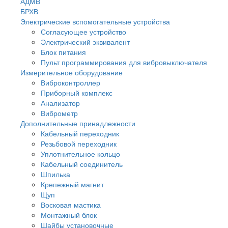
АДМВ
БРХВ
Электрические вспомогательные устройства
Согласующее устройство
Электрический эквивалент
Блок питания
Пульт программирования для вибровыключателя
Измерительное оборудование
Виброконтроллер
Приборный комплекс
Анализатор
Виброметр
Дополнительные принадлежности
Кабельный переходник
Резьбовой переходник
Уплотнительное кольцо
Кабельный соединитель
Шпилька
Крепежный магнит
Щуп
Восковая мастика
Монтажный блок
Шайбы установочные