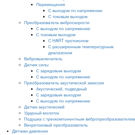
Перемещения
С выходом по напряжению
С токовым выходом
Преобразователь виброскорости
С выходом по напряжению
С токовым выходом
С HART протоколом
С расширенным температурным
диапазоном
Вибровыключатель
Датчик силы
С зарядовым выходом
С выходом по напряжению
Преобразователь акустической эмиссии
Акустический, подводный
С зарядовым выходом
С выходом по напряжению
Датчик акустический
Ударный молоток
Подушка с трехкомпонентным вибропреобразователем
Вихретоковый преобразователь
Дaтчики давления