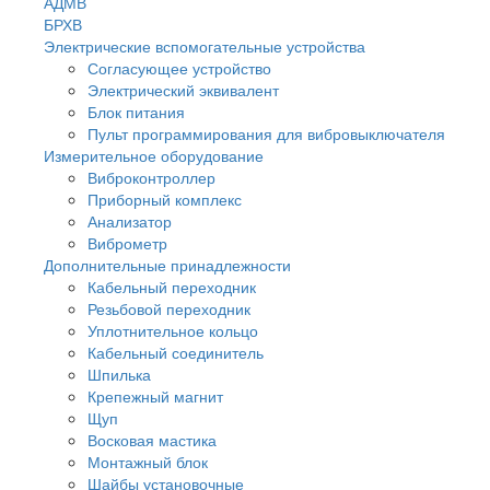
АДМВ
БРХВ
Электрические вспомогательные устройства
Согласующее устройство
Электрический эквивалент
Блок питания
Пульт программирования для вибровыключателя
Измерительное оборудование
Виброконтроллер
Приборный комплекс
Анализатор
Виброметр
Дополнительные принадлежности
Кабельный переходник
Резьбовой переходник
Уплотнительное кольцо
Кабельный соединитель
Шпилька
Крепежный магнит
Щуп
Восковая мастика
Монтажный блок
Шайбы установочные