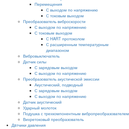
Перемещения
С выходом по напряжению
С токовым выходом
Преобразователь виброскорости
С выходом по напряжению
С токовым выходом
С HART протоколом
С расширенным температурным
диапазоном
Вибровыключатель
Датчик силы
С зарядовым выходом
С выходом по напряжению
Преобразователь акустической эмиссии
Акустический, подводный
С зарядовым выходом
С выходом по напряжению
Датчик акустический
Ударный молоток
Подушка с трехкомпонентным вибропреобразователем
Вихретоковый преобразователь
Дaтчики давления