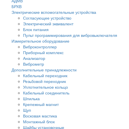
АДМВ
БРХВ
Электрические вспомогательные устройства
Согласующее устройство
Электрический эквивалент
Блок питания
Пульт программирования для вибровыключателя
Измерительное оборудование
Виброконтроллер
Приборный комплекс
Анализатор
Виброметр
Дополнительные принадлежности
Кабельный переходник
Резьбовой переходник
Уплотнительное кольцо
Кабельный соединитель
Шпилька
Крепежный магнит
Щуп
Восковая мастика
Монтажный блок
Шайбы установочные