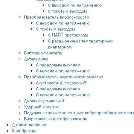
С выходом по напряжению
С токовым выходом
Преобразователь виброскорости
С выходом по напряжению
С токовым выходом
С HART протоколом
С расширенным температурным
диапазоном
Вибровыключатель
Датчик силы
С зарядовым выходом
С выходом по напряжению
Преобразователь акустической эмиссии
Акустический, подводный
С зарядовым выходом
С выходом по напряжению
Датчик акустический
Ударный молоток
Подушка с трехкомпонентным вибропреобразователем
Вихретоковый преобразователь
Дaтчики давления
Калибраторы