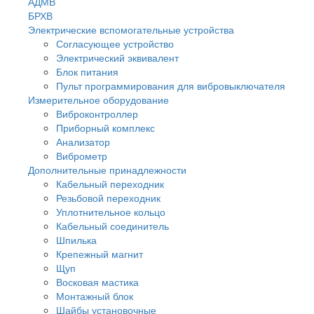
АДМВ
БРХВ
Электрические вспомогательные устройства
Согласующее устройство
Электрический эквивалент
Блок питания
Пульт программирования для вибровыключателя
Измерительное оборудование
Виброконтроллер
Приборный комплекс
Анализатор
Виброметр
Дополнительные принадлежности
Кабельный переходник
Резьбовой переходник
Уплотнительное кольцо
Кабельный соединитель
Шпилька
Крепежный магнит
Щуп
Восковая мастика
Монтажный блок
Шайбы установочные