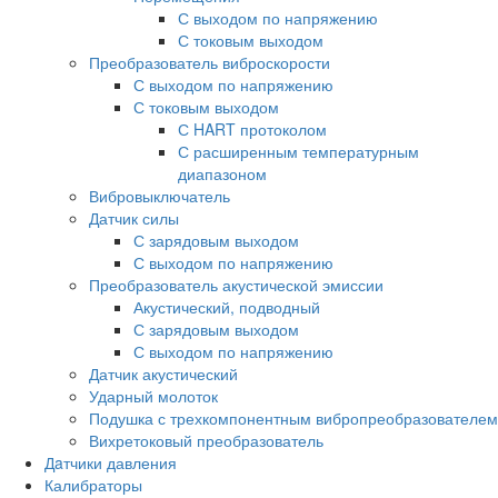
С выходом по напряжению
С токовым выходом
Преобразователь виброскорости
С выходом по напряжению
С токовым выходом
С HART протоколом
С расширенным температурным
диапазоном
Вибровыключатель
Датчик силы
С зарядовым выходом
С выходом по напряжению
Преобразователь акустической эмиссии
Акустический, подводный
С зарядовым выходом
С выходом по напряжению
Датчик акустический
Ударный молоток
Подушка с трехкомпонентным вибропреобразователем
Вихретоковый преобразователь
Дaтчики давления
Калибраторы