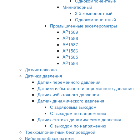
Однокомпонентные
Миниатюрный
3-x компонентный
Однокомпонентный
Промышленные акселерометры
AP1589
AP1588
AP1587
AP1586
AP1585
AP1584
Датчик наклона
Датчики давления
Датчик переменного давления
Датчики избыточного и переменного давления
Датчик избыточного давления
Датчик динамического давления
С зарядовым выходом
С выходом по напряжению
Датчик статико-динамического давления
С выходом по напряжению
Трехкомпонентный беспроводной
Вибропреобразователи