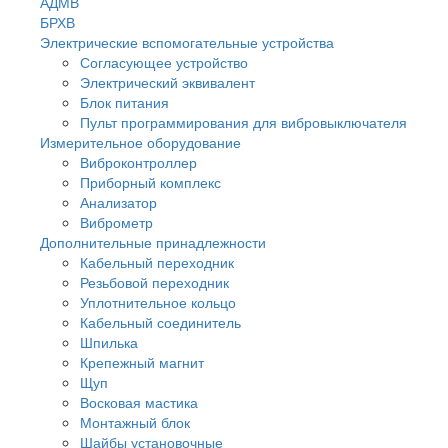
АДМВ
БРХВ
Электрические вспомогательные устройства
Согласующее устройство
Электрический эквивалент
Блок питания
Пульт программирования для вибровыключателя
Измерительное оборудование
Виброконтроллер
Приборный комплекс
Анализатор
Виброметр
Дополнительные принадлежности
Кабельный переходник
Резьбовой переходник
Уплотнительное кольцо
Кабельный соединитель
Шпилька
Крепежный магнит
Щуп
Восковая мастика
Монтажный блок
Шайбы установочные