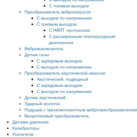
С токовым выходом
Преобразователь виброскорости
С выходом по напряжению
С токовым выходом
С HART протоколом
С расширенным температурным
диапазоном
Вибровыключатель
Датчик силы
С зарядовым выходом
С выходом по напряжению
Преобразователь акустической эмиссии
Акустический, подводный
С зарядовым выходом
С выходом по напряжению
Датчик акустический
Ударный молоток
Подушка с трехкомпонентным вибропреобразователем
Вихретоковый преобразователь
Дaтчики давления
Калибраторы
Усилители