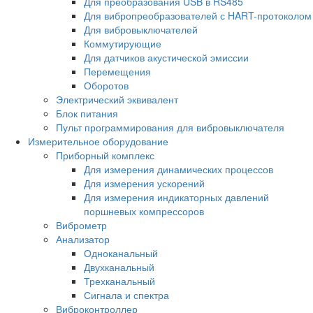
Для преобразования USB в RS485
Для вибропреобразователей с HART-протоколом
Для вибровыключателей
Коммутирующие
Для датчиков акустической эмиссии
Перемещения
Оборотов
Электрический эквивалент
Блок питания
Пульт программирования для вибровыключателя
Измерительное оборудование
Приборный комплекс
Для измерения динамических процессов
Для измерения ускорений
Для измерения индикаторных давлений
поршневых компрессоров
Виброметр
Анализатор
Одноканальный
Двухканальный
Трехканальный
Сигнала и спектра
Виброконтроллер