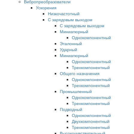
Вибропреобразователи
Ускорения
Низкочастотный
С зарядовым выходом
С зарядовым выходом
Миниатюрный
Однокомпонентный
Эталонный
Ударный
Миниатюрный
Однокомпонентный
Трехкомпонентный
Общего назначения
Однокомпонентный
Трехкомпонентный
Промышленный
Однокомпонентный
Трехкомпонентный
Подводный
Однокомпонентный
Двухкомпонентный
Трехкомпонентный
Высокочувствительный