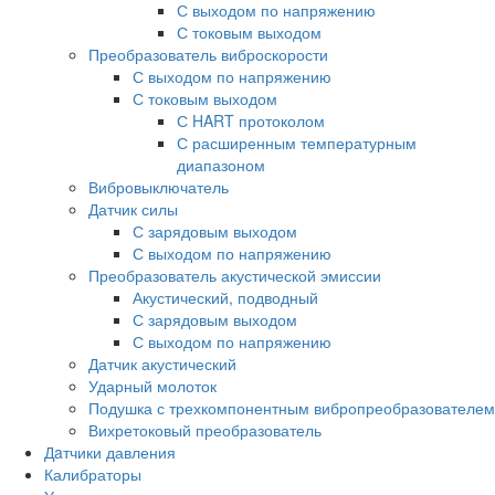
С выходом по напряжению
С токовым выходом
Преобразователь виброскорости
С выходом по напряжению
С токовым выходом
С HART протоколом
С расширенным температурным
диапазоном
Вибровыключатель
Датчик силы
С зарядовым выходом
С выходом по напряжению
Преобразователь акустической эмиссии
Акустический, подводный
С зарядовым выходом
С выходом по напряжению
Датчик акустический
Ударный молоток
Подушка с трехкомпонентным вибропреобразователем
Вихретоковый преобразователь
Дaтчики давления
Калибраторы