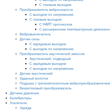
С токовым выходом
Преобразователь виброскорости
С выходом по напряжению
С токовым выходом
С HART протоколом
С расширенным температурным диапазон
Вибровыключатель
Датчик силы
С зарядовым выходом
С выходом по напряжению
Преобразователь акустической эмиссии
Акустический, подводный
С зарядовым выходом
С выходом по напряжению
Датчик акустический
Ударный молоток
Подушка с трехкомпонентным вибропреобразователем
Вихретоковый преобразователь
Дaтчики давления
Калибраторы
Усилители
Заряда