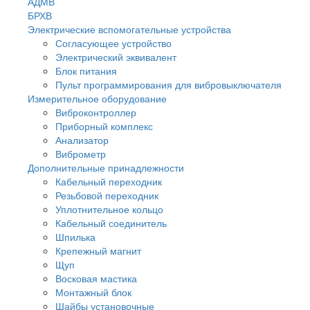
АДМВ
БРХВ
Электрические вспомогательные устройства
Согласующее устройство
Электрический эквивалент
Блок питания
Пульт программирования для вибровыключателя
Измерительное оборудование
Виброконтроллер
Приборный комплекс
Анализатор
Виброметр
Дополнительные принадлежности
Кабельный переходник
Резьбовой переходник
Уплотнительное кольцо
Кабельный соединитель
Шпилька
Крепежный магнит
Щуп
Восковая мастика
Монтажный блок
Шайбы установочные