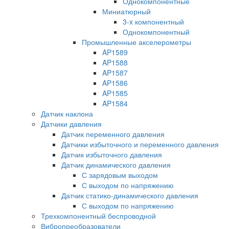
Однокомпонентные
Миниатюрный
3-x компонентный
Однокомпонентный
Промышленные акселерометры
AP1589
AP1588
AP1587
AP1586
AP1585
AP1584
Датчик наклона
Датчики давления
Датчик переменного давления
Датчики избыточного и переменного давления
Датчик избыточного давления
Датчик динамического давления
С зарядовым выходом
С выходом по напряжению
Датчик статико-динамического давления
С выходом по напряжению
Трехкомпонентный беспроводной
Вибропреобразователи