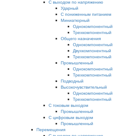
С выходом по напряжению
Ударный
С пониженным питанием
Миниатюрный
Однокомпонентный
Трехкомпонентный
Общего назначения
Однокомпонентный
Двухкомпонентный
Трехкомпонентный
Промышленный
Однокомпонентный
Трехкомпонентный
Подводный
Высокочувствительный
Однокомпонентный
Трехкомпонентный
С токовым выходом
Промышленный
С цифровым выходом
Промышленный
Перемещения
С выходом по напряжению