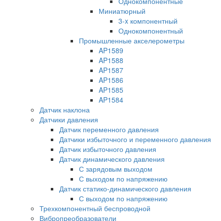
Однокомпонентные
Миниатюрный
3-x компонентный
Однокомпонентный
Промышленные акселерометры
AP1589
AP1588
AP1587
AP1586
AP1585
AP1584
Датчик наклона
Датчики давления
Датчик переменного давления
Датчики избыточного и переменного давления
Датчик избыточного давления
Датчик динамического давления
С зарядовым выходом
С выходом по напряжению
Датчик статико-динамического давления
С выходом по напряжению
Трехкомпонентный беспроводной
Вибропреобразователи