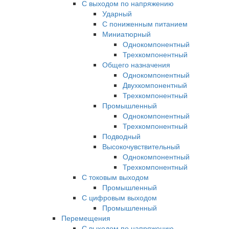
С выходом по напряжению
Ударный
С пониженным питанием
Миниатюрный
Однокомпонентный
Трехкомпонентный
Общего назначения
Однокомпонентный
Двухкомпонентный
Трехкомпонентный
Промышленный
Однокомпонентный
Трехкомпонентный
Подводный
Высокочувствительный
Однокомпонентный
Трехкомпонентный
С токовым выходом
Промышленный
С цифровым выходом
Промышленный
Перемещения
С выходом по напряжению