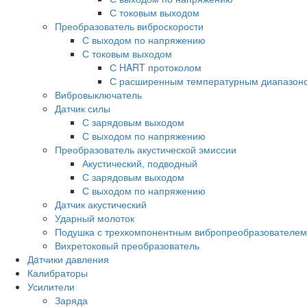
С токовым выходом
Преобразователь виброскорости
С выходом по напряжению
С токовым выходом
С HART протоколом
С расширенным температурным диапазон
Вибровыключатель
Датчик силы
С зарядовым выходом
С выходом по напряжению
Преобразователь акустической эмиссии
Акустический, подводный
С зарядовым выходом
С выходом по напряжению
Датчик акустический
Ударный молоток
Подушка с трехкомпонентным вибропреобразователем
Вихретоковый преобразователь
Дaтчики давления
Калибраторы
Усилители
Заряда