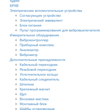
АДМВ
БРХВ
Электрические вспомогательные устройства
Согласующее устройство
Электрический эквивалент
Блок питания
Пульт программирования для вибровыключателя
Измерительное оборудование
Виброконтроллер
Приборный комплекс
Анализатор
Виброметр
Дополнительные принадлежности
Кабельный переходник
Резьбовой переходник
Уплотнительное кольцо
Кабельный соединитель
Шпилька
Крепежный магнит
Щуп
Восковая мастика
Монтажный блок
Шайбы установочные