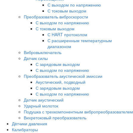
С выходом по напряжению
С токовым выходом
Преобразователь виброскорости
С выходом по напряжению
С токовым выходом
С HART протоколом
С расширенным температурным
диапазоном
Вибровыключатель
Датчик силы
С зарядовым выходом
С выходом по напряжению
Преобразователь акустической эмиссии
Акустический, подводный
С зарядовым выходом
С выходом по напряжению
Датчик акустический
Ударный молоток
Подушка с трехкомпонентным вибропреобразователем
Вихретоковый преобразователь
Дaтчики давления
Калибраторы