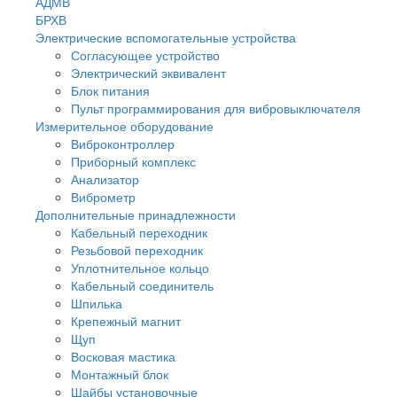
АДМВ
БРХВ
Электрические вспомогательные устройства
Согласующее устройство
Электрический эквивалент
Блок питания
Пульт программирования для вибровыключателя
Измерительное оборудование
Виброконтроллер
Приборный комплекс
Анализатор
Виброметр
Дополнительные принадлежности
Кабельный переходник
Резьбовой переходник
Уплотнительное кольцо
Кабельный соединитель
Шпилька
Крепежный магнит
Щуп
Восковая мастика
Монтажный блок
Шайбы установочные