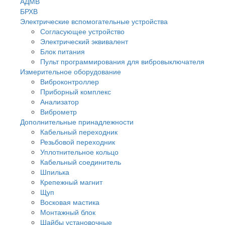
АДМВ
БРХВ
Электрические вспомогательные устройства
Согласующее устройство
Электрический эквивалент
Блок питания
Пульт программирования для вибровыключателя
Измерительное оборудование
Виброконтроллер
Приборный комплекс
Анализатор
Виброметр
Дополнительные принадлежности
Кабельный переходник
Резьбовой переходник
Уплотнительное кольцо
Кабельный соединитель
Шпилька
Крепежный магнит
Щуп
Восковая мастика
Монтажный блок
Шайбы установочные