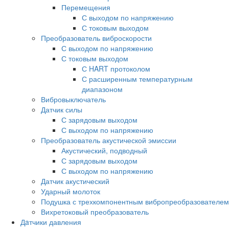
Перемещения
С выходом по напряжению
С токовым выходом
Преобразователь виброскорости
С выходом по напряжению
С токовым выходом
С HART протоколом
С расширенным температурным
диапазоном
Вибровыключатель
Датчик силы
С зарядовым выходом
С выходом по напряжению
Преобразователь акустической эмиссии
Акустический, подводный
С зарядовым выходом
С выходом по напряжению
Датчик акустический
Ударный молоток
Подушка с трехкомпонентным вибропреобразователем
Вихретоковый преобразователь
Дaтчики давления