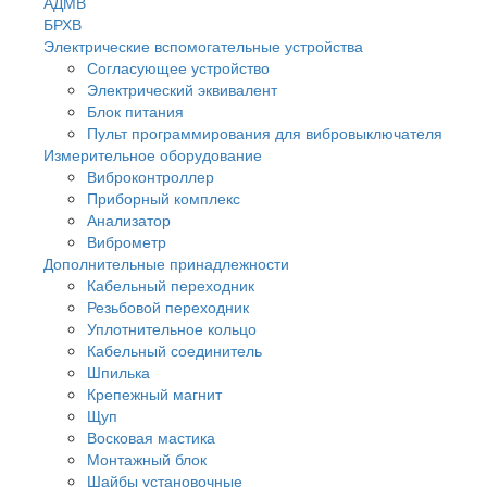
АДМВ
БРХВ
Электрические вспомогательные устройства
Согласующее устройство
Электрический эквивалент
Блок питания
Пульт программирования для вибровыключателя
Измерительное оборудование
Виброконтроллер
Приборный комплекс
Анализатор
Виброметр
Дополнительные принадлежности
Кабельный переходник
Резьбовой переходник
Уплотнительное кольцо
Кабельный соединитель
Шпилька
Крепежный магнит
Щуп
Восковая мастика
Монтажный блок
Шайбы установочные