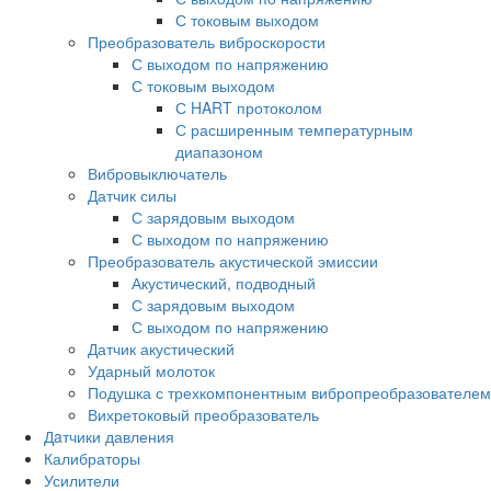
С токовым выходом
Преобразователь виброскорости
С выходом по напряжению
С токовым выходом
С HART протоколом
С расширенным температурным
диапазоном
Вибровыключатель
Датчик силы
С зарядовым выходом
С выходом по напряжению
Преобразователь акустической эмиссии
Акустический, подводный
С зарядовым выходом
С выходом по напряжению
Датчик акустический
Ударный молоток
Подушка с трехкомпонентным вибропреобразователем
Вихретоковый преобразователь
Дaтчики давления
Калибраторы
Усилители