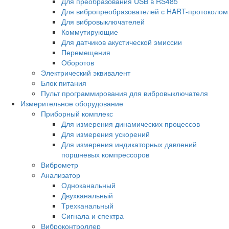
Для преобразования USB в RS485
Для вибропреобразователей с HART-протоколом
Для вибровыключателей
Коммутирующие
Для датчиков акустической эмиссии
Перемещения
Оборотов
Электрический эквивалент
Блок питания
Пульт программирования для вибровыключателя
Измерительное оборудование
Приборный комплекс
Для измерения динамических процессов
Для измерения ускорений
Для измерения индикаторных давлений
поршневых компрессоров
Виброметр
Анализатор
Одноканальный
Двухканальный
Трехканальный
Сигнала и спектра
Виброконтроллер