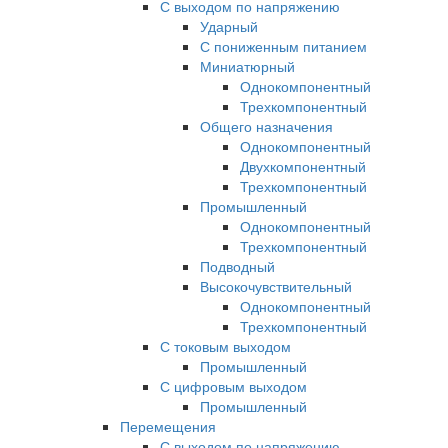
С выходом по напряжению
Ударный
С пониженным питанием
Миниатюрный
Однокомпонентный
Трехкомпонентный
Общего назначения
Однокомпонентный
Двухкомпонентный
Трехкомпонентный
Промышленный
Однокомпонентный
Трехкомпонентный
Подводный
Высокочувствительный
Однокомпонентный
Трехкомпонентный
С токовым выходом
Промышленный
С цифровым выходом
Промышленный
Перемещения
С выходом по напряжению