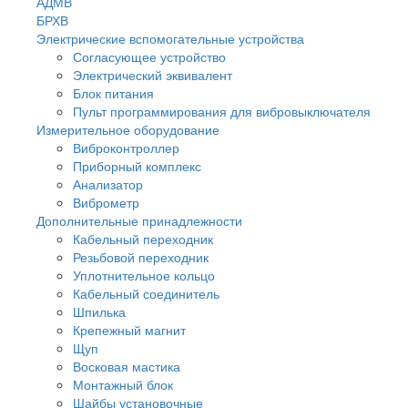
АДМВ
БРХВ
Электрические вспомогательные устройства
Согласующее устройство
Электрический эквивалент
Блок питания
Пульт программирования для вибровыключателя
Измерительное оборудование
Виброконтроллер
Приборный комплекс
Анализатор
Виброметр
Дополнительные принадлежности
Кабельный переходник
Резьбовой переходник
Уплотнительное кольцо
Кабельный соединитель
Шпилька
Крепежный магнит
Щуп
Восковая мастика
Монтажный блок
Шайбы установочные