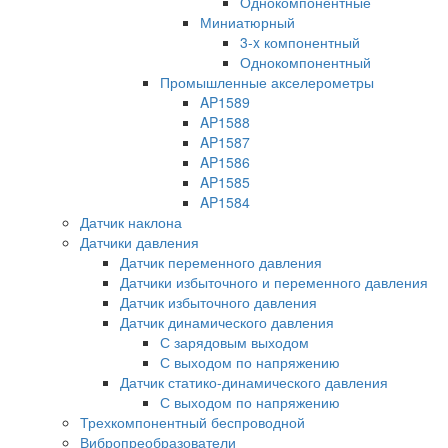
Однокомпонентные
Миниатюрный
3-x компонентный
Однокомпонентный
Промышленные акселерометры
AP1589
AP1588
AP1587
AP1586
AP1585
AP1584
Датчик наклона
Датчики давления
Датчик переменного давления
Датчики избыточного и переменного давления
Датчик избыточного давления
Датчик динамического давления
С зарядовым выходом
С выходом по напряжению
Датчик статико-динамического давления
С выходом по напряжению
Трехкомпонентный беспроводной
Вибропреобразователи