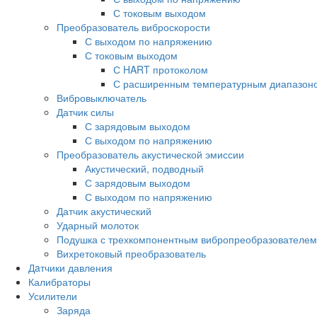
С токовым выходом
Преобразователь виброскорости
С выходом по напряжению
С токовым выходом
С HART протоколом
С расширенным температурным диапазон
Вибровыключатель
Датчик силы
С зарядовым выходом
С выходом по напряжению
Преобразователь акустической эмиссии
Акустический, подводный
С зарядовым выходом
С выходом по напряжению
Датчик акустический
Ударный молоток
Подушка с трехкомпонентным вибропреобразователем
Вихретоковый преобразователь
Дaтчики давления
Калибраторы
Усилители
Заряда