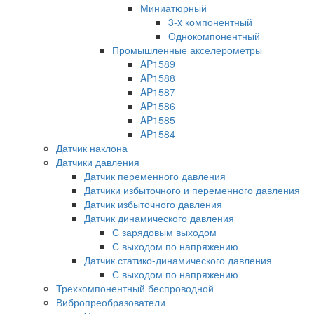
Миниатюрный
3-x компонентный
Однокомпонентный
Промышленные акселерометры
AP1589
AP1588
AP1587
AP1586
AP1585
AP1584
Датчик наклона
Датчики давления
Датчик переменного давления
Датчики избыточного и переменного давления
Датчик избыточного давления
Датчик динамического давления
С зарядовым выходом
С выходом по напряжению
Датчик статико-динамического давления
С выходом по напряжению
Трехкомпонентный беспроводной
Вибропреобразователи