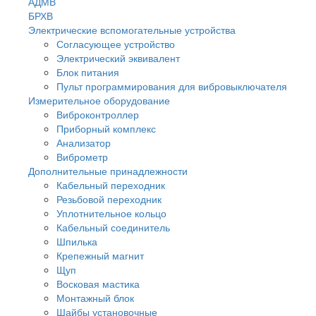
АДМВ
БРХВ
Электрические вспомогательные устройства
Согласующее устройство
Электрический эквивалент
Блок питания
Пульт программирования для вибровыключателя
Измерительное оборудование
Виброконтроллер
Приборный комплекс
Анализатор
Виброметр
Дополнительные принадлежности
Кабельный переходник
Резьбовой переходник
Уплотнительное кольцо
Кабельный соединитель
Шпилька
Крепежный магнит
Щуп
Восковая мастика
Монтажный блок
Шайбы установочные