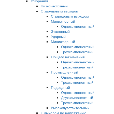
Ускорения
Низкочастотный
С зарядовым выходом
С зарядовым выходом
Миниатюрный
Однокомпонентный
Эталонный
Ударный
Миниатюрный
Однокомпонентный
Трехкомпонентный
Общего назначения
Однокомпонентный
Трехкомпонентный
Промышленный
Однокомпонентный
Трехкомпонентный
Подводный
Однокомпонентный
Двухкомпонентный
Трехкомпонентный
Высокочувствительный
С выходом по напряжению