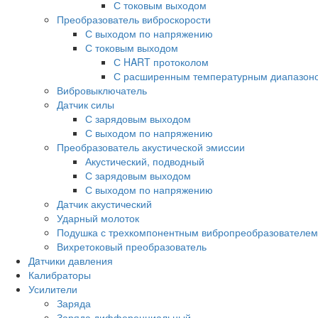
С токовым выходом
Преобразователь виброскорости
С выходом по напряжению
С токовым выходом
С HART протоколом
С расширенным температурным диапазон
Вибровыключатель
Датчик силы
С зарядовым выходом
С выходом по напряжению
Преобразователь акустической эмиссии
Акустический, подводный
С зарядовым выходом
С выходом по напряжению
Датчик акустический
Ударный молоток
Подушка с трехкомпонентным вибропреобразователем
Вихретоковый преобразователь
Дaтчики давления
Калибраторы
Усилители
Заряда
Заряда дифференциальный