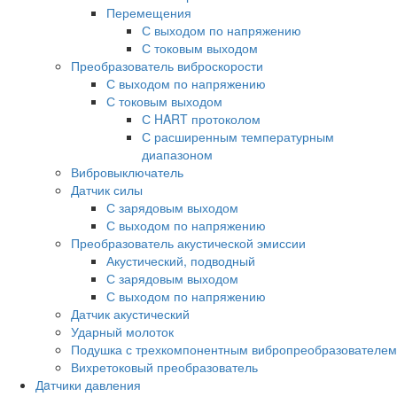
Перемещения
С выходом по напряжению
С токовым выходом
Преобразователь виброскорости
С выходом по напряжению
С токовым выходом
С HART протоколом
С расширенным температурным
диапазоном
Вибровыключатель
Датчик силы
С зарядовым выходом
С выходом по напряжению
Преобразователь акустической эмиссии
Акустический, подводный
С зарядовым выходом
С выходом по напряжению
Датчик акустический
Ударный молоток
Подушка с трехкомпонентным вибропреобразователем
Вихретоковый преобразователь
Дaтчики давления