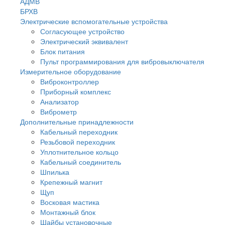
АДМВ
БРХВ
Электрические вспомогательные устройства
Согласующее устройство
Электрический эквивалент
Блок питания
Пульт программирования для вибровыключателя
Измерительное оборудование
Виброконтроллер
Приборный комплекс
Анализатор
Виброметр
Дополнительные принадлежности
Кабельный переходник
Резьбовой переходник
Уплотнительное кольцо
Кабельный соединитель
Шпилька
Крепежный магнит
Щуп
Восковая мастика
Монтажный блок
Шайбы установочные