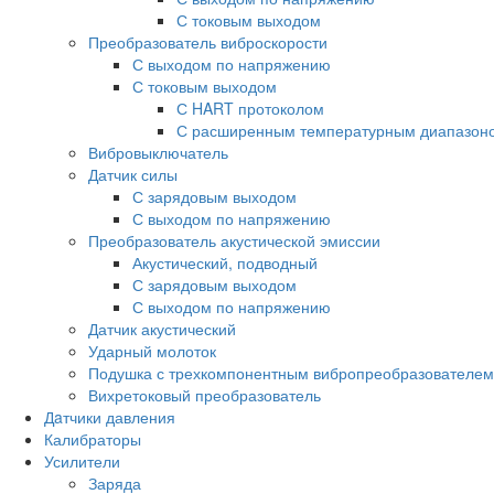
С токовым выходом
Преобразователь виброскорости
С выходом по напряжению
С токовым выходом
С HART протоколом
С расширенным температурным диапазон
Вибровыключатель
Датчик силы
С зарядовым выходом
С выходом по напряжению
Преобразователь акустической эмиссии
Акустический, подводный
С зарядовым выходом
С выходом по напряжению
Датчик акустический
Ударный молоток
Подушка с трехкомпонентным вибропреобразователем
Вихретоковый преобразователь
Дaтчики давления
Калибраторы
Усилители
Заряда