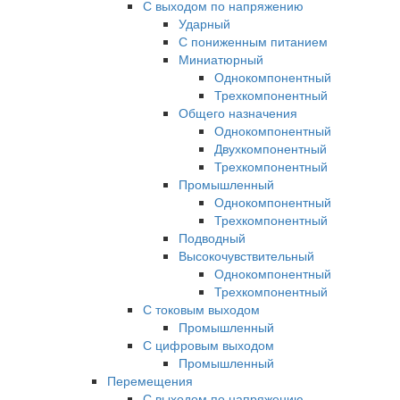
С выходом по напряжению
Ударный
С пониженным питанием
Миниатюрный
Однокомпонентный
Трехкомпонентный
Общего назначения
Однокомпонентный
Двухкомпонентный
Трехкомпонентный
Промышленный
Однокомпонентный
Трехкомпонентный
Подводный
Высокочувствительный
Однокомпонентный
Трехкомпонентный
С токовым выходом
Промышленный
С цифровым выходом
Промышленный
Перемещения
С выходом по напряжению