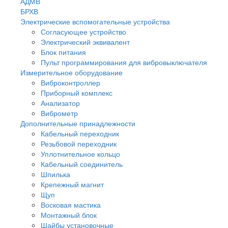
АДМВ
БРХВ
Электрические вспомогательные устройства
Согласующее устройство
Электрический эквивалент
Блок питания
Пульт программирования для вибровыключателя
Измерительное оборудование
Виброконтроллер
Приборный комплекс
Анализатор
Виброметр
Дополнительные принадлежности
Кабельный переходник
Резьбовой переходник
Уплотнительное кольцо
Кабельный соединитель
Шпилька
Крепежный магнит
Щуп
Восковая мастика
Монтажный блок
Шайбы установочные