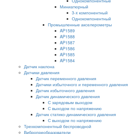
Однокомпонентные
Миниатюрный
3-x компонентный
Однокомпонентный
Промышленные акселерометры
AP1589
AP1588
AP1587
AP1586
AP1585
AP1584
Датчик наклона
Датчики давления
Датчик переменного давления
Датчики избыточного и переменного давления
Датчик избыточного давления
Датчик динамического давления
С зарядовым выходом
С выходом по напряжению
Датчик статико-динамического давления
С выходом по напряжению
Трехкомпонентный беспроводной
Вибропреобразователи