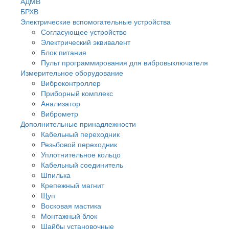
АДМВ
БРХВ
Электрические вспомогательные устройства
Согласующее устройство
Электрический эквивалент
Блок питания
Пульт программирования для вибровыключателя
Измерительное оборудование
Виброконтроллер
Приборный комплекс
Анализатор
Виброметр
Дополнительные принадлежности
Кабельный переходник
Резьбовой переходник
Уплотнительное кольцо
Кабельный соединитель
Шпилька
Крепежный магнит
Щуп
Восковая мастика
Монтажный блок
Шайбы установочные