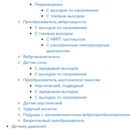
Перемещения
С выходом по напряжению
С токовым выходом
Преобразователь виброскорости
С выходом по напряжению
С токовым выходом
С HART протоколом
С расширенным температурным
диапазоном
Вибровыключатель
Датчик силы
С зарядовым выходом
С выходом по напряжению
Преобразователь акустической эмиссии
Акустический, подводный
С зарядовым выходом
С выходом по напряжению
Датчик акустический
Ударный молоток
Подушка с трехкомпонентным вибропреобразователем
Вихретоковый преобразователь
Дaтчики давления