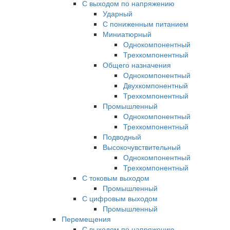
С выходом по напряжению
Ударный
С пониженным питанием
Миниатюрный
Однокомпонентный
Трехкомпонентный
Общего назначения
Однокомпонентный
Двухкомпонентный
Трехкомпонентный
Промышленный
Однокомпонентный
Трехкомпонентный
Подводный
Высокочувствительный
Однокомпонентный
Трехкомпонентный
С токовым выходом
Промышленный
С цифровым выходом
Промышленный
Перемещения
С выходом по напряжению