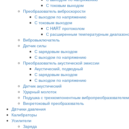
С токовым выходом
Преобразователь виброскорости
С выходом по напряжению
С токовым выходом
С HART протоколом
С расширенным температурным диапазон
Вибровыключатель
Датчик силы
С зарядовым выходом
С выходом по напряжению
Преобразователь акустической эмиссии
Акустический, подводный
С зарядовым выходом
С выходом по напряжению
Датчик акустический
Ударный молоток
Подушка с трехкомпонентным вибропреобразователем
Вихретоковый преобразователь
Дaтчики давления
Калибраторы
Усилители
Заряда