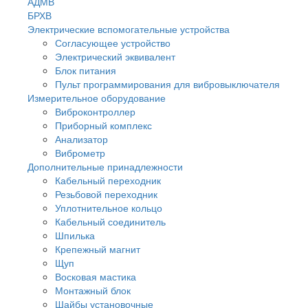
АДМВ
БРХВ
Электрические вспомогательные устройства
Согласующее устройство
Электрический эквивалент
Блок питания
Пульт программирования для вибровыключателя
Измерительное оборудование
Виброконтроллер
Приборный комплекс
Анализатор
Виброметр
Дополнительные принадлежности
Кабельный переходник
Резьбовой переходник
Уплотнительное кольцо
Кабельный соединитель
Шпилька
Крепежный магнит
Щуп
Восковая мастика
Монтажный блок
Шайбы установочные