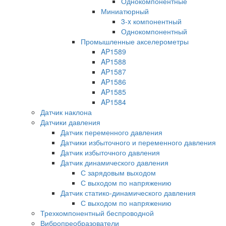
Однокомпонентные
Миниатюрный
3-x компонентный
Однокомпонентный
Промышленные акселерометры
AP1589
AP1588
AP1587
AP1586
AP1585
AP1584
Датчик наклона
Датчики давления
Датчик переменного давления
Датчики избыточного и переменного давления
Датчик избыточного давления
Датчик динамического давления
С зарядовым выходом
С выходом по напряжению
Датчик статико-динамического давления
С выходом по напряжению
Трехкомпонентный беспроводной
Вибропреобразователи