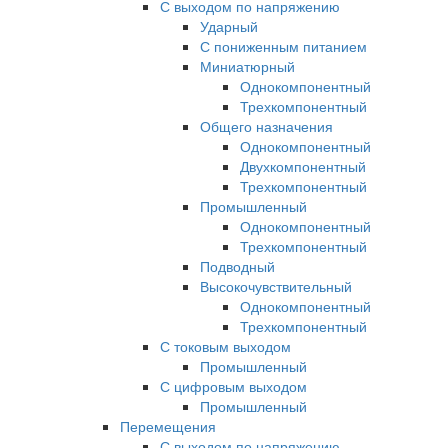
С выходом по напряжению
Ударный
С пониженным питанием
Миниатюрный
Однокомпонентный
Трехкомпонентный
Общего назначения
Однокомпонентный
Двухкомпонентный
Трехкомпонентный
Промышленный
Однокомпонентный
Трехкомпонентный
Подводный
Высокочувствительный
Однокомпонентный
Трехкомпонентный
С токовым выходом
Промышленный
С цифровым выходом
Промышленный
Перемещения
С выходом по напряжению