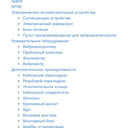
АДМВ
БРХВ
Электрические вспомогательные устройства
Согласующее устройство
Электрический эквивалент
Блок питания
Пульт программирования для вибровыключателя
Измерительное оборудование
Виброконтроллер
Приборный комплекс
Анализатор
Виброметр
Дополнительные принадлежности
Кабельный переходник
Резьбовой переходник
Уплотнительное кольцо
Кабельный соединитель
Шпилька
Крепежный магнит
Щуп
Восковая мастика
Монтажный блок
Шайбы установочные