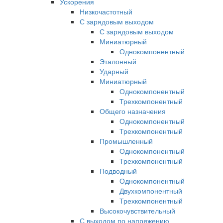
Ускорения
Низкочастотный
С зарядовым выходом
С зарядовым выходом
Миниатюрный
Однокомпонентный
Эталонный
Ударный
Миниатюрный
Однокомпонентный
Трехкомпонентный
Общего назначения
Однокомпонентный
Трехкомпонентный
Промышленный
Однокомпонентный
Трехкомпонентный
Подводный
Однокомпонентный
Двухкомпонентный
Трехкомпонентный
Высокочувствительный
С выходом по напряжению