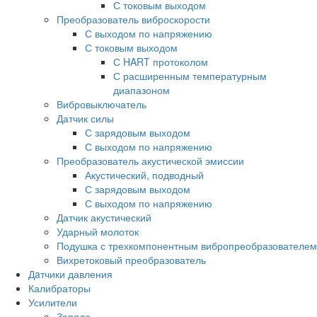
С токовым выходом
Преобразователь виброскорости
С выходом по напряжению
С токовым выходом
С HART протоколом
С расширенным температурным
диапазоном
Вибровыключатель
Датчик силы
С зарядовым выходом
С выходом по напряжению
Преобразователь акустической эмиссии
Акустический, подводный
С зарядовым выходом
С выходом по напряжению
Датчик акустический
Ударный молоток
Подушка с трехкомпонентным вибропреобразователем
Вихретоковый преобразователь
Дaтчики давления
Калибраторы
Усилители
Заряда