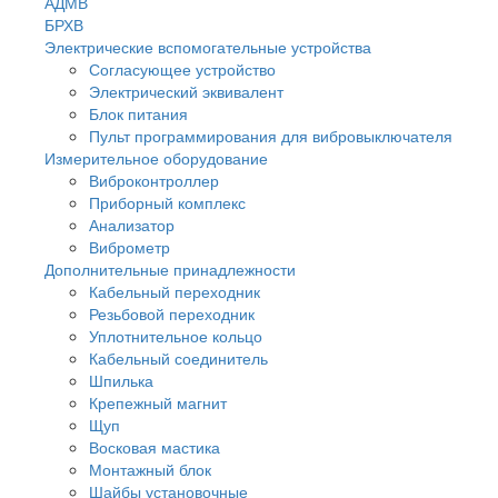
АДМВ
БРХВ
Электрические вспомогательные устройства
Согласующее устройство
Электрический эквивалент
Блок питания
Пульт программирования для вибровыключателя
Измерительное оборудование
Виброконтроллер
Приборный комплекс
Анализатор
Виброметр
Дополнительные принадлежности
Кабельный переходник
Резьбовой переходник
Уплотнительное кольцо
Кабельный соединитель
Шпилька
Крепежный магнит
Щуп
Восковая мастика
Монтажный блок
Шайбы установочные