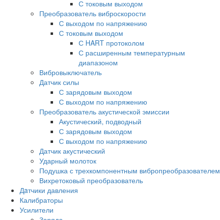
С токовым выходом
Преобразователь виброскорости
С выходом по напряжению
С токовым выходом
С HART протоколом
С расширенным температурным
диапазоном
Вибровыключатель
Датчик силы
С зарядовым выходом
С выходом по напряжению
Преобразователь акустической эмиссии
Акустический, подводный
С зарядовым выходом
С выходом по напряжению
Датчик акустический
Ударный молоток
Подушка с трехкомпонентным вибропреобразователем
Вихретоковый преобразователь
Дaтчики давления
Калибраторы
Усилители
Заряда