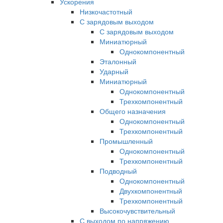
Ускорения
Низкочастотный
С зарядовым выходом
С зарядовым выходом
Миниатюрный
Однокомпонентный
Эталонный
Ударный
Миниатюрный
Однокомпонентный
Трехкомпонентный
Общего назначения
Однокомпонентный
Трехкомпонентный
Промышленный
Однокомпонентный
Трехкомпонентный
Подводный
Однокомпонентный
Двухкомпонентный
Трехкомпонентный
Высокочувствительный
С выходом по напряжению