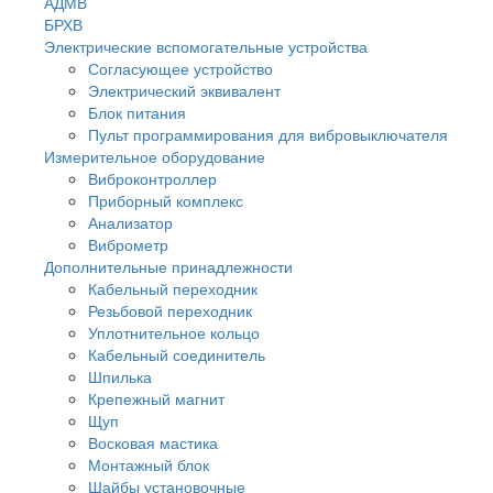
АДМВ
БРХВ
Электрические вспомогательные устройства
Согласующее устройство
Электрический эквивалент
Блок питания
Пульт программирования для вибровыключателя
Измерительное оборудование
Виброконтроллер
Приборный комплекс
Анализатор
Виброметр
Дополнительные принадлежности
Кабельный переходник
Резьбовой переходник
Уплотнительное кольцо
Кабельный соединитель
Шпилька
Крепежный магнит
Щуп
Восковая мастика
Монтажный блок
Шайбы установочные