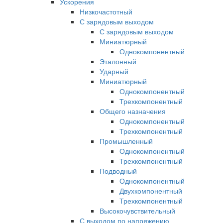
Ускорения
Низкочастотный
С зарядовым выходом
С зарядовым выходом
Миниатюрный
Однокомпонентный
Эталонный
Ударный
Миниатюрный
Однокомпонентный
Трехкомпонентный
Общего назначения
Однокомпонентный
Трехкомпонентный
Промышленный
Однокомпонентный
Трехкомпонентный
Подводный
Однокомпонентный
Двухкомпонентный
Трехкомпонентный
Высокочувствительный
С выходом по напряжению