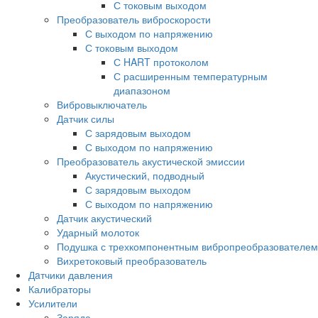
С токовым выходом
Преобразователь виброскорости
С выходом по напряжению
С токовым выходом
С HART протоколом
С расширенным температурным
диапазоном
Вибровыключатель
Датчик силы
С зарядовым выходом
С выходом по напряжению
Преобразователь акустической эмиссии
Акустический, подводный
С зарядовым выходом
С выходом по напряжению
Датчик акустический
Ударный молоток
Подушка с трехкомпонентным вибропреобразователем
Вихретоковый преобразователь
Дaтчики давления
Калибраторы
Усилители
Заряда