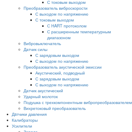
С токовым выходом
Преобразователь виброскорости
С выходом по напряжению
С токовым выходом
С HART протоколом
С расширенным температурным
диапазоном
Вибровыключатель
Датчик силы
С зарядовым выходом
С выходом по напряжению
Преобразователь акустической эмиссии
Акустический, подводный
С зарядовым выходом
С выходом по напряжению
Датчик акустический
Ударный молоток
Подушка с трехкомпонентным вибропреобразователем
Вихретоковый преобразователь
Дaтчики давления
Калибраторы
Усилители
Заряда