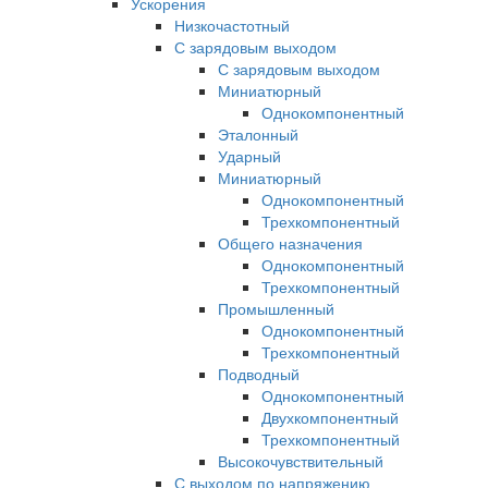
Ускорения
Низкочастотный
С зарядовым выходом
С зарядовым выходом
Миниатюрный
Однокомпонентный
Эталонный
Ударный
Миниатюрный
Однокомпонентный
Трехкомпонентный
Общего назначения
Однокомпонентный
Трехкомпонентный
Промышленный
Однокомпонентный
Трехкомпонентный
Подводный
Однокомпонентный
Двухкомпонентный
Трехкомпонентный
Высокочувствительный
С выходом по напряжению