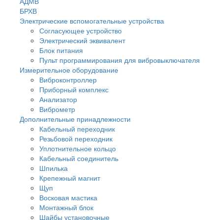
АДМВ
БРХВ
Электрические вспомогательные устройства
Согласующее устройство
Электрический эквивалент
Блок питания
Пульт программирования для вибровыключателя
Измерительное оборудование
Виброконтроллер
Приборный комплекс
Анализатор
Виброметр
Дополнительные принадлежности
Кабельный переходник
Резьбовой переходник
Уплотнительное кольцо
Кабельный соединитель
Шпилька
Крепежный магнит
Щуп
Восковая мастика
Монтажный блок
Шайбы установочные