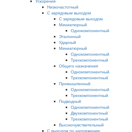
Ускорения
Низкочастотный
С зарядовым выходом
С зарядовым выходом
Миниатюрный
Однокомпонентный
Эталонный
Ударный
Миниатюрный
Однокомпонентный
Трехкомпонентный
Общего назначения
Однокомпонентный
Трехкомпонентный
Промышленный
Однокомпонентный
Трехкомпонентный
Подводный
Однокомпонентный
Двухкомпонентный
Трехкомпонентный
Высокочувствительный
С выходом по напряжению