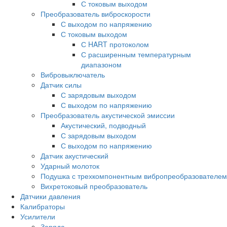
С токовым выходом
Преобразователь виброскорости
С выходом по напряжению
С токовым выходом
С HART протоколом
С расширенным температурным
диапазоном
Вибровыключатель
Датчик силы
С зарядовым выходом
С выходом по напряжению
Преобразователь акустической эмиссии
Акустический, подводный
С зарядовым выходом
С выходом по напряжению
Датчик акустический
Ударный молоток
Подушка с трехкомпонентным вибропреобразователем
Вихретоковый преобразователь
Дaтчики давления
Калибраторы
Усилители
Заряда