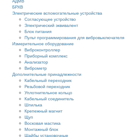
АДМВ
БРХВ
Электрические вспомогательные устройства
Согласующее устройство
Электрический эквивалент
Блок питания
Пульт программирования для вибровыключателя
Измерительное оборудование
Виброконтроллер
Приборный комплекс
Анализатор
Виброметр
Дополнительные принадлежности
Кабельный переходник
Резьбовой переходник
Уплотнительное кольцо
Кабельный соединитель
Шпилька
Крепежный магнит
Щуп
Восковая мастика
Монтажный блок
Шайбы установочные