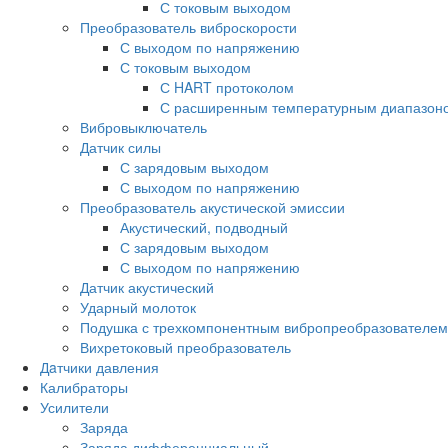
С токовым выходом
Преобразователь виброскорости
С выходом по напряжению
С токовым выходом
С HART протоколом
С расширенным температурным диапазон
Вибровыключатель
Датчик силы
С зарядовым выходом
С выходом по напряжению
Преобразователь акустической эмиссии
Акустический, подводный
С зарядовым выходом
С выходом по напряжению
Датчик акустический
Ударный молоток
Подушка с трехкомпонентным вибропреобразователем
Вихретоковый преобразователь
Дaтчики давления
Калибраторы
Усилители
Заряда
Заряда дифференциальный