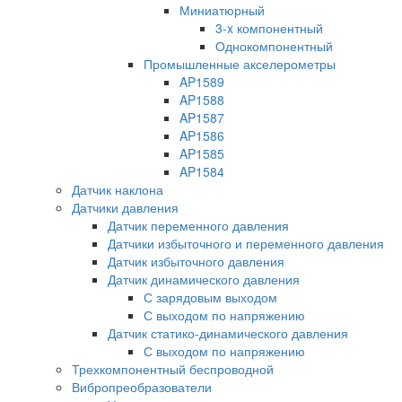
Миниатюрный
3-x компонентный
Однокомпонентный
Промышленные акселерометры
AP1589
AP1588
AP1587
AP1586
AP1585
AP1584
Датчик наклона
Датчики давления
Датчик переменного давления
Датчики избыточного и переменного давления
Датчик избыточного давления
Датчик динамического давления
С зарядовым выходом
С выходом по напряжению
Датчик статико-динамического давления
С выходом по напряжению
Трехкомпонентный беспроводной
Вибропреобразователи