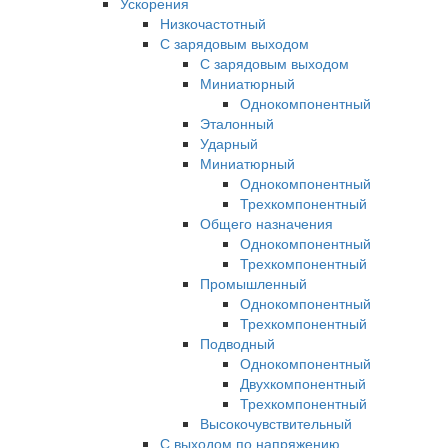
Ускорения
Низкочастотный
С зарядовым выходом
С зарядовым выходом
Миниатюрный
Однокомпонентный
Эталонный
Ударный
Миниатюрный
Однокомпонентный
Трехкомпонентный
Общего назначения
Однокомпонентный
Трехкомпонентный
Промышленный
Однокомпонентный
Трехкомпонентный
Подводный
Однокомпонентный
Двухкомпонентный
Трехкомпонентный
Высокочувствительный
С выходом по напряжению