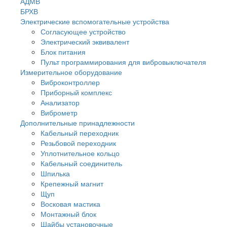
АДМВ
БРХВ
Электрические вспомогательные устройства
Согласующее устройство
Электрический эквивалент
Блок питания
Пульт программирования для вибровыключателя
Измерительное оборудование
Виброконтроллер
Приборный комплекс
Анализатор
Виброметр
Дополнительные принадлежности
Кабельный переходник
Резьбовой переходник
Уплотнительное кольцо
Кабельный соединитель
Шпилька
Крепежный магнит
Щуп
Восковая мастика
Монтажный блок
Шайбы установочные