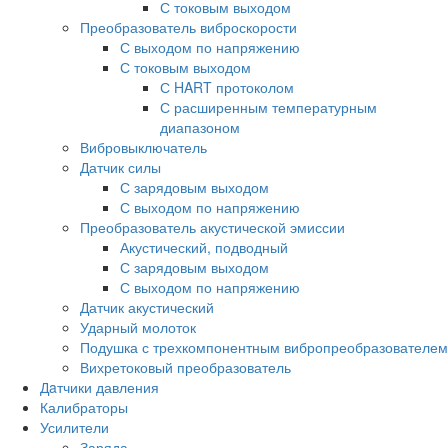
С токовым выходом
Преобразователь виброскорости
С выходом по напряжению
С токовым выходом
С HART протоколом
С расширенным температурным
диапазоном
Вибровыключатель
Датчик силы
С зарядовым выходом
С выходом по напряжению
Преобразователь акустической эмиссии
Акустический, подводный
С зарядовым выходом
С выходом по напряжению
Датчик акустический
Ударный молоток
Подушка с трехкомпонентным вибропреобразователем
Вихретоковый преобразователь
Дaтчики давления
Калибраторы
Усилители
Заряда