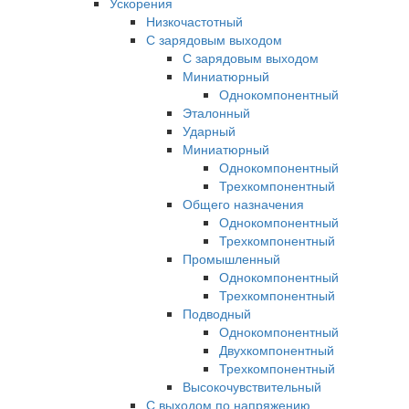
Ускорения
Низкочастотный
С зарядовым выходом
С зарядовым выходом
Миниатюрный
Однокомпонентный
Эталонный
Ударный
Миниатюрный
Однокомпонентный
Трехкомпонентный
Общего назначения
Однокомпонентный
Трехкомпонентный
Промышленный
Однокомпонентный
Трехкомпонентный
Подводный
Однокомпонентный
Двухкомпонентный
Трехкомпонентный
Высокочувствительный
С выходом по напряжению