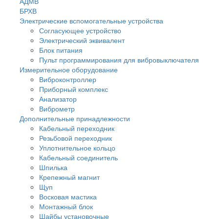
АДМВ
БРХВ
Электрические вспомогательные устройства
Согласующее устройство
Электрический эквивалент
Блок питания
Пульт программирования для вибровыключателя
Измерительное оборудование
Виброконтроллер
Приборный комплекс
Анализатор
Виброметр
Дополнительные принадлежности
Кабельный переходник
Резьбовой переходник
Уплотнительное кольцо
Кабельный соединитель
Шпилька
Крепежный магнит
Щуп
Восковая мастика
Монтажный блок
Шайбы установочные