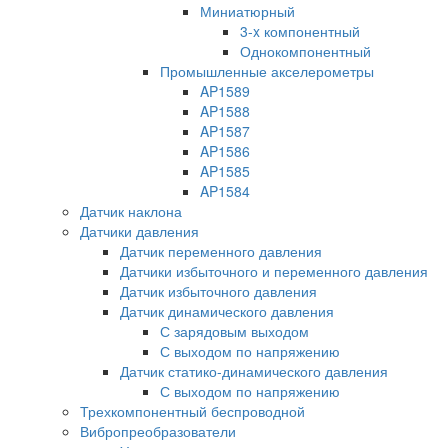
Миниатюрный
3-x компонентный
Однокомпонентный
Промышленные акселерометры
AP1589
AP1588
AP1587
AP1586
AP1585
AP1584
Датчик наклона
Датчики давления
Датчик переменного давления
Датчики избыточного и переменного давления
Датчик избыточного давления
Датчик динамического давления
С зарядовым выходом
С выходом по напряжению
Датчик статико-динамического давления
С выходом по напряжению
Трехкомпонентный беспроводной
Вибропреобразователи