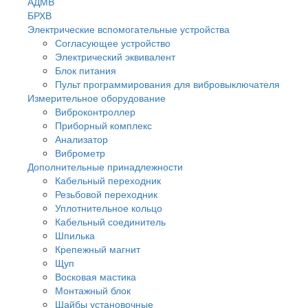
АДМВ
БРХВ
Электрические вспомогательные устройства
Согласующее устройство
Электрический эквивалент
Блок питания
Пульт программирования для вибровыключателя
Измерительное оборудование
Виброконтроллер
Приборный комплекс
Анализатор
Виброметр
Дополнительные принадлежности
Кабельный переходник
Резьбовой переходник
Уплотнительное кольцо
Кабельный соединитель
Шпилька
Крепежный магнит
Щуп
Восковая мастика
Монтажный блок
Шайбы установочные