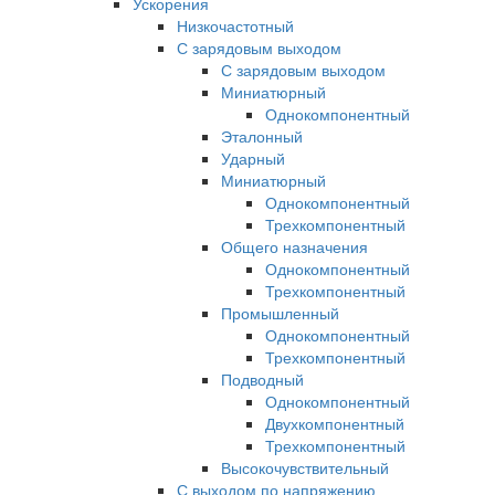
Ускорения
Низкочастотный
С зарядовым выходом
С зарядовым выходом
Миниатюрный
Однокомпонентный
Эталонный
Ударный
Миниатюрный
Однокомпонентный
Трехкомпонентный
Общего назначения
Однокомпонентный
Трехкомпонентный
Промышленный
Однокомпонентный
Трехкомпонентный
Подводный
Однокомпонентный
Двухкомпонентный
Трехкомпонентный
Высокочувствительный
С выходом по напряжению