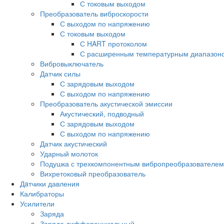
С токовым выходом
Преобразователь виброскорости
С выходом по напряжению
С токовым выходом
С HART протоколом
С расширенным температурным диапазон
Вибровыключатель
Датчик силы
С зарядовым выходом
С выходом по напряжению
Преобразователь акустической эмиссии
Акустический, подводный
С зарядовым выходом
С выходом по напряжению
Датчик акустический
Ударный молоток
Подушка с трехкомпонентным вибропреобразователем
Вихретоковый преобразователь
Дaтчики давления
Калибраторы
Усилители
Заряда
Заряда дифференциальный