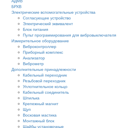
АДМВ
БРХВ
Электрические вспомогательные устройства
Согласующее устройство
Электрический эквивалент
Блок питания
Пульт программирования для вибровыключателя
Измерительное оборудование
Виброконтроллер
Приборный комплекс
Анализатор
Виброметр
Дополнительные принадлежности
Кабельный переходник
Резьбовой переходник
Уплотнительное кольцо
Кабельный соединитель
Шпилька
Крепежный магнит
Щуп
Восковая мастика
Монтажный блок
Шайбы установочные