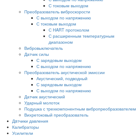
С токовым выходом
Преобразователь виброскорости
С выходом по напряжению
С токовым выходом
С HART протоколом
С расширенным температурным
диапазоном
Вибровыключатель
Датчик силы
С зарядовым выходом
С выходом по напряжению
Преобразователь акустической эмиссии
Акустический, подводный
С зарядовым выходом
С выходом по напряжению
Датчик акустический
Ударный молоток
Подушка с трехкомпонентным вибропреобразователем
Вихретоковый преобразователь
Дaтчики давления
Калибраторы
Усилители