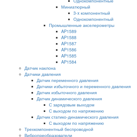
Однокомпонентные
Миниатюрный
3-x компонентный
Однокомпонентный
Промышленные акселерометры
AP1589
AP1588
AP1587
AP1586
AP1585
AP1584
Датчик наклона
Датчики давления
Датчик переменного давления
Датчики избыточного и переменного давления
Датчик избыточного давления
Датчик динамического давления
С зарядовым выходом
С выходом по напряжению
Датчик статико-динамического давления
С выходом по напряжению
Трехкомпонентный беспроводной
Вибропреобразователи